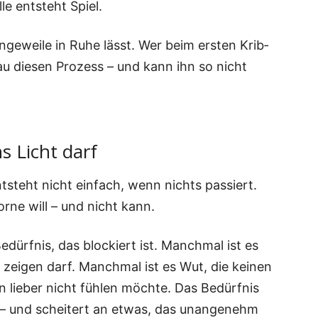
­le ent­steht Spiel.
ge­wei­le in Ruhe lässt. Wer beim ers­ten Krib­
au die­sen Pro­zess – und kann ihn so nicht
s Licht darf
ent­steht nicht ein­fach, wenn nichts pas­siert.
r­ne will – und nicht kann.
edürf­nis, das blo­ckiert ist. Manch­mal ist es
zei­gen darf. Manch­mal ist es Wut, die kei­nen
 lie­ber nicht füh­len möch­te. Das Bedürf­nis
n – und schei­tert an etwas, das unan­ge­nehm