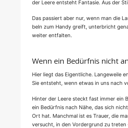
der Lee­re ent­steht Fan­ta­sie. Aus der Stil
Das pas­siert aber nur, wenn man die Lan­
beln zum Han­dy greift, unter­bricht gen
wei­ter entfalten.
Wenn ein Bedürfnis nicht an
Hier liegt das Eigent­li­che. Lan­ge­wei­le 
Sie ent­steht, wenn etwas in uns nach vo
Hin­ter der Lee­re steckt fast immer ein B
ein Bedürf­nis nach Nähe, das sich nicht 
Ort hat. Manch­mal ist es Trau­er, die man
ver­sucht, in den Vor­der­grund zu tre­te