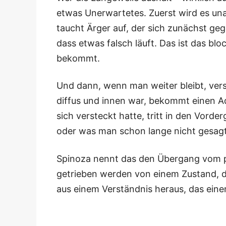
etwas Uner­war­te­tes. Zuerst wird es una
taucht Ärger auf, der sich zunächst gegen
dass etwas falsch läuft. Das ist das blo­c
bekommt.
Und dann, wenn man wei­ter bleibt, ver­s
dif­fus und innen war, bekommt einen Adr
sich ver­steckt hat­te, tritt in den Vor­d
oder was man schon lan­ge nicht gesagt
Spi­no­za nennt das den Über­gang vom p
getrie­ben wer­den von einem Zustand, d
aus einem Ver­ständ­nis her­aus, das ein