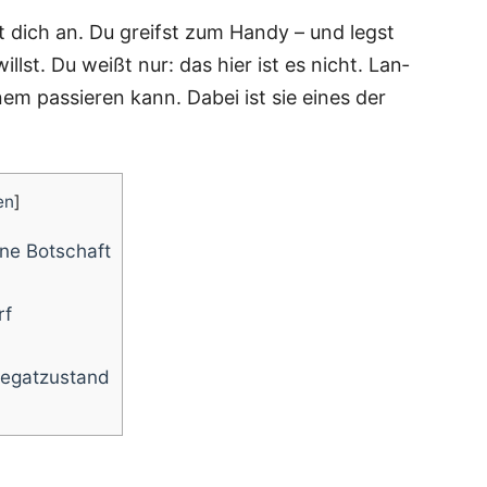
ht dich an. Du greifst zum Han­dy – und legst
llst. Du weißt nur: das hier ist es nicht. Lan­
einem pas­sie­ren kann. Dabei ist sie eines der
en
]
eine Botschaft
rf
ggregatzustand