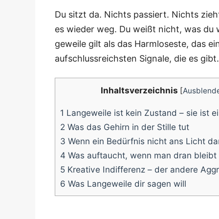
Du sitzt da. Nichts pas­siert. Nichts zie
es wie­der weg. Du weißt nicht, was du wi
ge­wei­le gilt als das Harm­lo­ses­te, das 
auf­schluss­reichs­ten Signa­le, die es gibt.
Inhalts­ver­zeich­nis
[
Ausblend
1
Lan­ge­wei­le ist kein Zustand – sie ist 
2
Was das Gehirn in der Stil­le tut
3
Wenn ein Bedürf­nis nicht ans Licht da
4
Was auf­taucht, wenn man dran bleibt
5
Krea­ti­ve Indif­fe­renz – der ande­re A
6
Was Lan­ge­wei­le dir sagen will