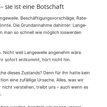
– sie ist eine Botschaft
ge­wei­le. Beschäf­ti­gungs­vor­schlä­ge, Rate­
könn­te. Die Grund­an­nah­me dahin­ter: Lan­ge­
en man so schnell wie mög­lich los­wer­den
ch. Nicht weil Lan­ge­wei­le ange­nehm wäre.
hr sofort ent­kommt, hört nicht hin.
­che die­ses Zustands? Denn für ihn hat­te kein
i­on eine zufäl­li­ge Ursa­che. Alles, was wir
r nicht ver­ste­hen, treibt uns – auch wenn es
.