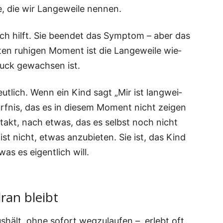
re, die wir Lan­ge­wei­le nennen.
ich hilft. Sie been­det das Sym­ptom – aber das
­ten ruhi­gen Moment ist die Lan­ge­wei­le wie­
ruck gewach­sen ist.
t­lich. Wenn ein Kind sagt „Mir ist lang­wei­
ürf­nis, das es in die­sem Moment nicht zei­gen
­takt, nach etwas, das es selbst noch nicht
 ist nicht, etwas anzu­bie­ten. Sie ist, das Kind
 was es eigent­lich will.
ran bleibt
us­hält, ohne sofort weg­zu­lau­fen –, erlebt oft