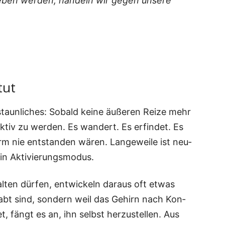
ie­ben wer­den, han­deln wir gegen unse­re
tut
aun­li­ches: Sobald kei­ne äuße­ren Rei­ze mehr
iv zu wer­den. Es wan­dert. Es erfin­det. Es
lärm nie ent­stan­den wären. Lan­ge­wei­le ist neu­
t ein Aktivierungsmodus.
al­ten dür­fen, ent­wi­ckeln dar­aus oft etwas
egabt sind, son­dern weil das Gehirn nach Kon­
, fängt es an, ihn selbst her­zu­stel­len. Aus