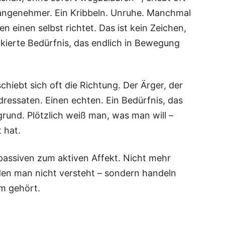
n­ge­neh­mer. Ein Krib­beln. Unru­he. Manch­mal
 einen selbst rich­tet. Das ist kein Zei­chen,
kier­te Bedürf­nis, das end­lich in Bewe­gung
chiebt sich oft die Rich­tung. Der Ärger, der
es­sa­ten. Einen ech­ten. Ein Bedürf­nis, das
er­grund. Plötz­lich weiß man, was man will –
 hat.
as­si­ven zum akti­ven Affekt. Nicht mehr
en man nicht ver­steht – son­dern han­deln
em gehört.