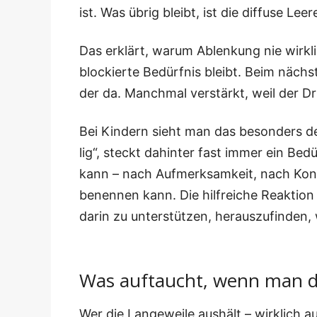
ist. Was übrig bleibt, ist die dif­fu­se Lee­
Das erklärt, war­um Ablen­kung nie wirk­l
blo­ckier­te Bedürf­nis bleibt. Beim nächs
der da. Manch­mal ver­stärkt, weil der D
Bei Kin­dern sieht man das beson­ders deu
lig“, steckt dahin­ter fast immer ein Bed
kann – nach Auf­merk­sam­keit, nach Kon
benen­nen kann. Die hilf­rei­che Reak­ti­on
dar­in zu unter­stüt­zen, her­aus­zu­fin­den,
Was auftaucht, wenn man d
Wer die Lan­ge­wei­le aus­hält – wirk­lich a