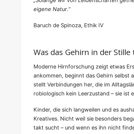
„Solan­ge wir von Lei­den­schaf­ten getr
eige­ne Natur.“
Baruch de Spi­no­za, Ethik IV
Was das Gehirn in der Stille 
Moder­ne Hirn­for­schung zeigt etwas Erst
ankom­men, beginnt das Gehirn selbst akt
stellt Ver­bin­dun­gen her, die im All­tags­
ro­bio­lo­gisch kein Leer­zu­stand – sie is
Kin­der, die sich lang­wei­len und es aus­h
Krea­ti­ves. Nicht weil sie beson­ders b
takt sucht – und wenn es ihn nicht fin­det