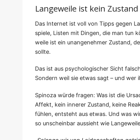
Langeweile ist kein Zustand 
Das Inter­net ist voll von Tipps gegen Lan­
spie­le, Lis­ten mit Din­gen, die man tun 
wei­le ist ein unan­ge­neh­mer Zustand, d
sollte.
Das ist aus psy­cho­lo­gi­scher Sicht fals
Son­dern weil sie etwas sagt – und wer i
Spi­no­za wür­de fra­gen: Was ist die Ursa
Affekt, kein inne­rer Zustand, kei­ne Reak­t
füh­len, ent­steht aus etwas. Und was wi
so unschein­bar aus­sieht wie Langeweile