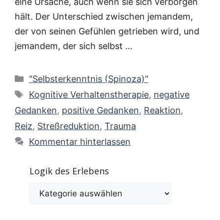
eine Ursa­che, auch wenn sie sich ver­bor­gen
hält. Der Unter­schied zwi­schen jeman­dem,
der von sei­nen Gefüh­len getrie­ben wird, und
jeman­dem, der sich selbst …
Kategorien
"Selbsterkenntnis (Spinoza)"
Schlagwörter
Kognitive Verhaltenstherapie
,
negative
Gedanken
,
positive Gedanken
,
Reaktion
,
Reiz
,
Streßreduktion
,
Trauma
Kommentar hinterlassen
Logik des Erlebens
Logik
des
Erlebens