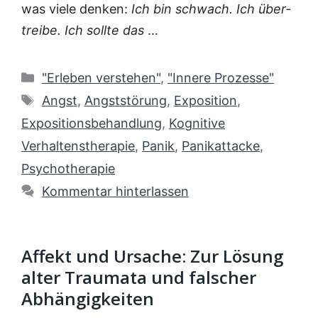
was vie­le den­ken:
Ich bin schwach. Ich über­
trei­be. Ich soll­te das
…
Kategorien
"Erleben verstehen"
,
"Innere Prozesse"
Schlagwörter
Angst
,
Angststörung
,
Exposition
,
Expositionsbehandlung
,
Kognitive
Verhaltenstherapie
,
Panik
,
Panikattacke
,
Psychotherapie
Kommentar hinterlassen
Affekt und Ursache: Zur Lösung
alter Traumata und falscher
Abhängigkeiten