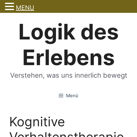
MENU
Zum
Logik des
Inhalt
springen
Erlebens
Verstehen, was uns innerlich bewegt
Menü
Kognitive
Verhaltenstherapie