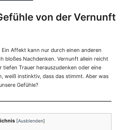
efühle von der Vernunft
:: Ein Affekt kann nur durch einen ande­ren
 blo­ßes Nach­den­ken. Ver­nunft allein reicht
 tie­fen Trau­er her­aus­zu­den­ken oder eine
ren, weiß instink­tiv, dass das stimmt. Aber was
 unse­re Gefühle?
ich­nis
[
Ausblenden
]