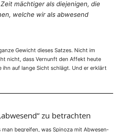
Zeit mäch­ti­ger als die­je­ni­gen, die
e­hen, wel­che wir als abwe­send
 gan­ze Gewicht die­ses Sat­zes. Nicht im
icht nicht, dass Ver­nunft den Affekt heu­te
 ihn auf lan­ge Sicht schlägt. Und er erklärt
 „abwesend“ zu betrachten
 man begrei­fen, was Spi­no­za mit Abwe­sen­