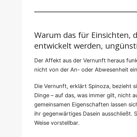
Warum das für Einsichten, d
entwickelt werden, ungünsti
Der Affekt aus der Ver­nunft her­aus funk­
nicht von der An- oder Abwe­sen­heit ei
Die Ver­nunft, erklärt Spi­no­za, bezieht 
Din­ge – auf das, was immer gilt, nicht au
gemein­sa­men Eigen­schaf­ten las­sen si
ihr gegen­wär­ti­ges Dasein aus­schließt. 
Wei­se vorstellbar.