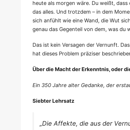
heu­te als mor­gen wäre. Du weißt, dass d
das alles. Und trotz­dem – in dem Mome
sich anfühlt wie eine Wand, die Wut sich
genau das Gegen­teil von dem, was du w
Das ist kein Ver­sa­gen der Ver­nunft. Das
hat die­ses Pro­blem prä­zi­ser beschrie­b
Über die Macht der Erkennt­nis, oder di
Ein 350 Jah­re alter Gedan­ke, der ersta
Sieb­ter Lehrsatz
„Die Affek­te, die aus der Ver­n