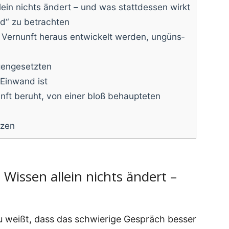
lein nichts ändert – und was statt­des­sen wirkt
d“ zu betrachten
 Ver­nunft her­aus ent­wi­ckelt wer­den, ungüns­
egengesetzten
Ein­wand ist
unft beruht, von einer bloß behaup­te­ten
tzen
 Wissen allein nichts ändert –
 weißt, dass das schwie­ri­ge Gespräch bes­ser