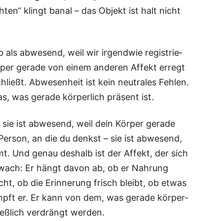
ten“ klingt banal – das Objekt ist halt nicht
 als abwe­send, weil wir irgend­wie regis­trie­
r­per gera­de von einem ande­ren Affekt erregt
ließt. Abwe­sen­heit ist kein neu­tra­les Feh­len.
s, was gera­de kör­per­lich prä­sent ist.
 sie ist abwe­send, weil dein Kör­per gera­de
Per­son, an die du denkst – sie ist abwe­send,
mt. Und genau des­halb ist der Affekt, der sich
schwach: Er hängt davon ab, ob er Nah­rung
t, ob die Erin­ne­rung frisch bleibt, ob etwas
mpft er. Er kann von dem, was gera­de kör­per­
ließ­lich ver­drängt werden.