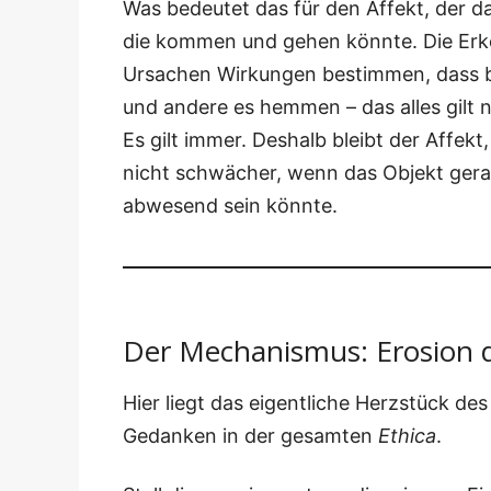
Was bedeu­tet das für den Affekt, der dar
die kom­men und gehen könn­te. Die Erken
Ursa­chen Wir­kun­gen bestim­men, dass 
und ande­re es hem­men – das alles gilt n
Es gilt immer. Des­halb bleibt der Affekt, 
nicht schwä­cher, wenn das Objekt gera­
abwe­send sein könnte.
Der Mechanismus: Erosion 
Hier liegt das eigent­li­che Herz­stück des
Gedan­ken in der gesam­ten
Ethi­ca
.