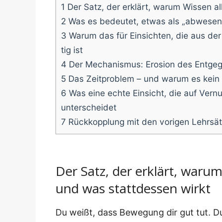
1
Der Satz, der erklärt, war­um Wis­sen al
2
Was es bedeu­tet, etwas als „abwe­sen
3
War­um das für Ein­sich­ten, die aus der
tig ist
4
Der Mecha­nis­mus: Ero­si­on des Entg
5
Das Zeit­pro­blem – und war­um es kein 
6
Was eine ech­te Ein­sicht, die auf Ver­n
unterscheidet
7
Rück­kopp­lung mit den vori­gen Lehrsä
Der Satz, der erklärt, warum
und was stattdessen wirkt
Du weißt, dass Bewe­gung dir gut tut. Du