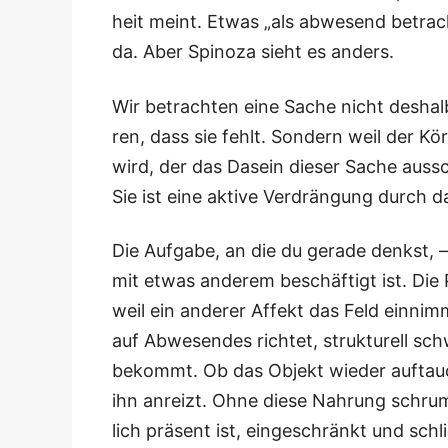
heit meint. Etwas „als abwe­send betrach­
da. Aber Spi­no­za sieht es anders.
Wir betrach­ten eine Sache nicht des­halb
ren, dass sie fehlt. Son­dern weil der Kö
wird, der das Dasein die­ser Sache aus­sch
Sie ist eine akti­ve Ver­drän­gung durch da
Die Auf­ga­be, an die du gera­de denkst, –
mit etwas ande­rem beschäf­tigt ist. Die 
weil ein ande­rer Affekt das Feld ein­nim
auf Abwe­sen­des rich­tet, struk­tu­rell 
bekommt. Ob das Objekt wie­der auf­tauch
ihn anreizt. Ohne die­se Nah­rung schru
lich prä­sent ist, ein­ge­schränkt und sch