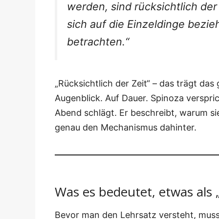
wer­den, sind rück­sicht­lich der 
sich auf die Ein­zel­din­ge bezi
betrachten.“
„Rück­sicht­lich der Zeit“ – das trägt das
Augen­blick. Auf Dau­er. Spi­no­za ver­spr
Abend schlägt. Er beschreibt, war­um sie
genau den Mecha­nis­mus dahinter.
Was es bedeutet, etwas als
Bevor man den Lehr­satz ver­steht, muss