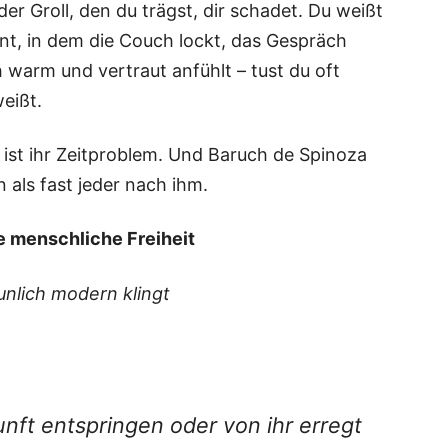
er Groll, den du trägst, dir scha­det. Du weißt
nt, in dem die Couch lockt, das Gespräch
 warm und ver­traut anfühlt – tust du oft
eißt.
 ist ihr Zeit­pro­blem. Und Baruch de Spi­no­za
en als fast jeder nach ihm.
e mensch­li­che Freiheit
un­lich modern klingt
unft ent­sprin­gen oder von ihr erregt