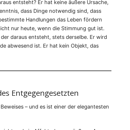
­aus ent­steht? Er hat kei­ne äuße­re Ursa­che,
nt­nis, dass Din­ge not­wen­dig sind, dass
bestimm­te Hand­lun­gen das Leben för­dern
icht nur heu­te, wenn die Stim­mung gut ist.
der dar­aus ent­steht, stets der­sel­be. Er wird
de abwe­send ist. Er hat kein Objekt, das
des Entgegengesetzten
 Bewei­ses – und es ist einer der ele­gan­tes­ten