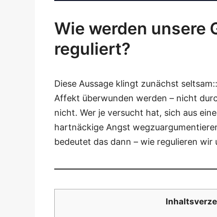
Wie werden unsere G
reguliert?
Die­se Aus­sa­ge klingt zunächst selt­sam
Affekt über­wun­den wer­den – nicht durch
nicht. Wer je ver­sucht hat, sich aus einer
hart­nä­cki­ge Angst weg­zu­ar­gu­men­tie­
bedeu­tet das dann – wie regu­lie­ren wir
Inhalts­ver­ze