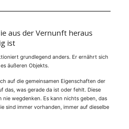
ie aus der Vernunft heraus
g ist
tio­niert grund­le­gend anders. Er ernährt sich
nes äuße­ren Objekts.
sich auf die gemein­sa­men Eigen­schaf­ten der
f das, was gera­de da ist oder fehlt. Die­se
ch nie weg­den­ken. Es kann nichts geben, das
Sie sind immer vor­han­den, immer auf die­sel­be