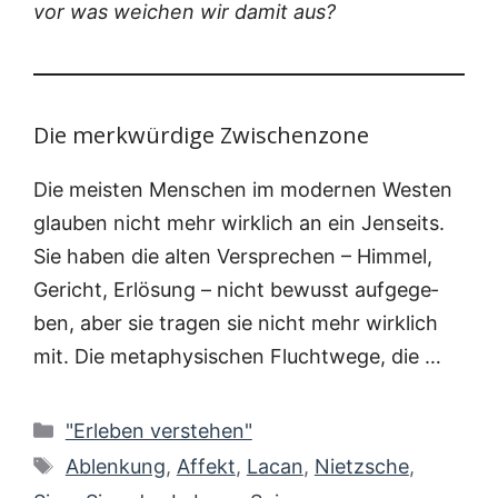
vor was wei­chen wir damit aus?
Die merkwürdige Zwischenzone
Die meis­ten Men­schen im moder­nen Wes­ten
glau­ben nicht mehr wirk­lich an ein Jen­seits.
Sie haben die alten Ver­spre­chen – Him­mel,
Gericht, Erlö­sung – nicht bewusst auf­ge­ge­
ben, aber sie tra­gen sie nicht mehr wirk­lich
mit. Die meta­phy­si­schen Flucht­we­ge, die …
Kategorien
"Erleben verstehen"
Schlagwörter
Ablenkung
,
Affekt
,
Lacan
,
Nietzsche
,