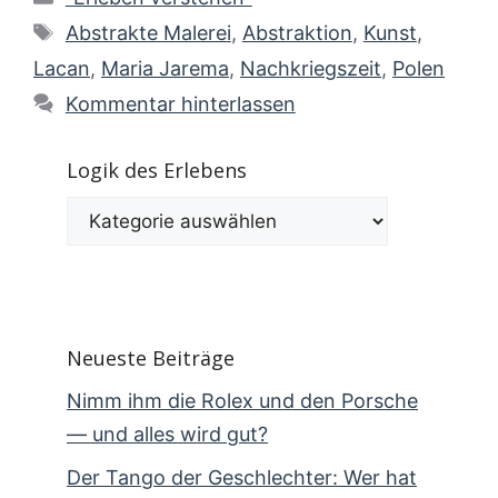
Schlagwörter
Abstrakte Malerei
,
Abstraktion
,
Kunst
,
Lacan
,
Maria Jarema
,
Nachkriegszeit
,
Polen
Kommentar hinterlassen
Logik des Erlebens
Logik
des
Erlebens
Neueste Beiträge
Nimm ihm die Rolex und den Porsche
— und alles wird gut?
Der Tango der Geschlechter: Wer hat