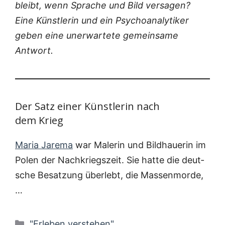
bleibt, wenn Spra­che und Bild ver­sa­gen?
Eine Künst­le­rin und ein Psy­cho­ana­ly­ti­ker
geben eine uner­war­te­te gemein­sa­me
Antwort.
Der Satz einer Künstlerin nach
dem Krieg
Maria Jare­ma
war Male­rin und Bild­haue­rin im
Polen der Nach­kriegs­zeit. Sie hat­te die deut­
sche Besat­zung über­lebt, die Mas­sen­mor­de,
…
Kategorien
"Erleben verstehen"