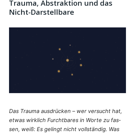
Trauma, Abstraktion und das
Nicht-Darstellbare
Das Trau­ma aus­drü­cken – wer ver­sucht hat,
etwas wirk­lich Furcht­ba­res in Wor­te zu fas­
sen, weiß: Es gelingt nicht voll­stän­dig. Was