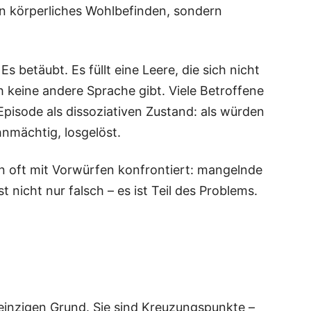
 kör­per­li­ches Wohl­be­fin­den, son­dern
s betäubt. Es füllt eine Lee­re, die sich nicht
 kei­ne ande­re Spra­che gibt. Vie­le Betrof­fe­ne
­so­de als dis­so­zia­ti­ven Zustand: als wür­den
n­mäch­tig, losgelöst.
n oft mit Vor­wür­fen kon­fron­tiert: man­geln­de
s ist nicht nur falsch – es ist Teil des Pro­blems.
ein­zi­gen Grund. Sie sind Kreu­zungs­punk­te –