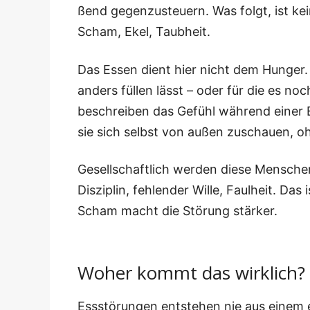
ßend gegen­zu­steu­ern. Was folgt, ist kein
Scham, Ekel, Taubheit.
Das Essen dient hier nicht dem Hun­ger. E
anders fül­len lässt – oder für die es noch
beschrei­ben das Gefühl wäh­rend einer Epi
sie sich selbst von außen zuschau­en, oh
Gesell­schaft­lich wer­den die­se Men­sche
Dis­zi­plin, feh­len­der Wil­le, Faul­heit. Da
Scham macht die Stö­rung stärker.
Woher kommt das wirklich?
Ess­stö­run­gen ent­ste­hen nie aus einem 