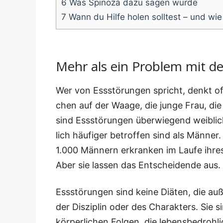
6
Was Spi­no­za dazu sagen würde
7
Wann du Hil­fe holen soll­test – und wie
Mehr als ein Problem mit d
Wer von Ess­stö­run­gen spricht, denkt oft
chen auf der Waa­ge, die jun­ge Frau, die
sind Ess­stö­run­gen über­wie­gend weib­
lich häu­fi­ger betrof­fen sind als Män­n
1.000 Män­nern erkran­ken im Lau­fe ihre
Aber sie las­sen das Ent­schei­den­de aus.
Ess­stö­run­gen sind kei­ne Diä­ten, die auß
der Dis­zi­plin oder des Cha­rak­ters. Sie 
kör­per­li­chen Fol­gen, die lebens­be­droh