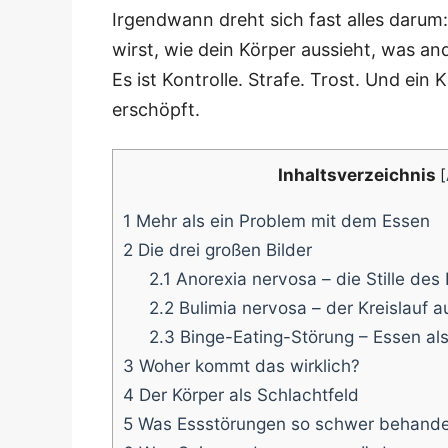
Irgend­wann dreht sich fast alles dar­u
wirst, wie dein Kör­per aus­sieht, was an
Es ist Kon­trol­le. Stra­fe. Trost. Und ein K
erschöpft.
Inhalts­ver­zeich­nis
[
1
Mehr als ein Pro­blem mit dem Essen
2
Die drei gro­ßen Bilder
2.1
Anorexia ner­vo­sa – die Stil­le de
2.2
Buli­mia ner­vo­sa – der Kreis­lauf au
2.3
Bin­ge-Eating-Stö­rung – Essen als
3
Woher kommt das wirklich?
4
Der Kör­per als Schlachtfeld
5
Was Ess­stö­run­gen so schwer behan­de