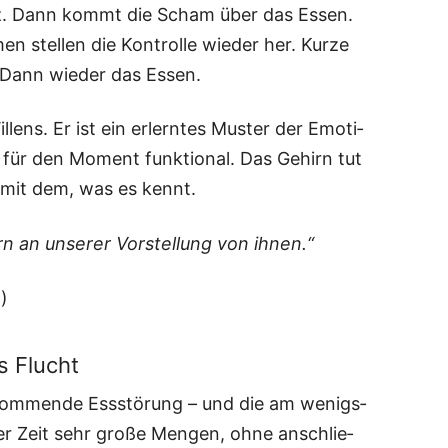
kurz. Dann kommt die Scham über das Essen.
stel­len die Kon­trol­le wie­der her. Kur­ze
. Dann wie­der das Essen.
l­lens. Er ist ein erlern­tes Mus­ter der Emo­ti­
aber für den Moment funk­tio­nal. Das Gehirn tut
 mit dem, was es kennt.
rn an unse­rer Vor­stel­lung von ihnen.“
ß)
s Flucht
­kom­men­de Ess­stö­rung – und die am wenigs­
zer Zeit sehr gro­ße Men­gen, ohne anschlie­