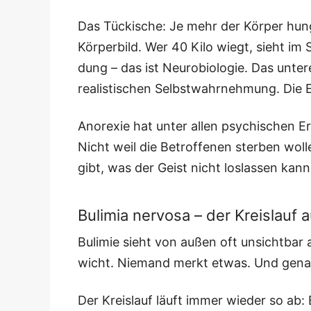
Das Tücki­sche: Je mehr der Kör­per hun­
Kör­per­bild. Wer 40 Kilo wiegt, sieht im Sp
dung – das ist Neu­ro­bio­lo­gie. Das unter­
rea­lis­ti­schen Selbst­wahr­neh­mung. Die
Anore­xie hat unter allen psy­chi­schen Erk
Nicht weil die Betrof­fe­nen ster­ben wol­
gibt, was der Geist nicht los­las­sen kann
Bulimia nervosa – der Kreislauf a
Buli­mie sieht von außen oft unsicht­bar 
wicht. Nie­mand merkt etwas. Und gena
Der Kreis­lauf läuft immer wie­der so ab: E