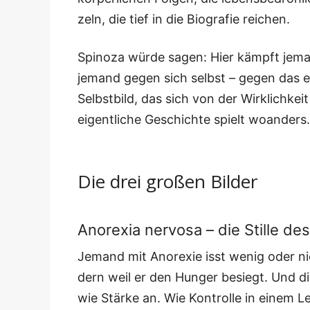
zeln, die tief in die Bio­gra­fie reichen.
Spi­no­za wür­de sagen: Hier kämpft je
jemand gegen sich selbst – gegen das e
Selbst­bild, das sich von der Wirk­lich­ke
eigent­li­che Geschich­te spielt woanders.
Die drei großen Bilder
Anorexia nervosa – die Stille d
Jemand mit Anore­xie isst wenig oder nic
dern weil er den Hun­ger besiegt. Und di
wie Stär­ke an. Wie Kon­trol­le in einem Le