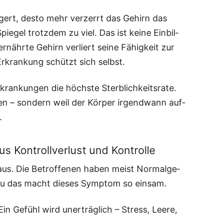
gert, des­to mehr ver­zerrt das Gehirn das
ie­gel trotz­dem zu viel. Das ist kei­ne Ein­bil­
ernähr­te Gehirn ver­liert sei­ne Fähig­keit zur
 Erkran­kung schützt sich selbst.
ran­kun­gen die höchs­te Sterb­lich­keits­ra­te.
len – son­dern weil der Kör­per irgend­wann auf­
.
us Kontrollverlust und Kontrolle
aus. Die Betrof­fe­nen haben meist Nor­mal­ge­
u das macht die­ses Sym­ptom so einsam.
in Gefühl wird uner­träg­lich – Stress, Lee­re,