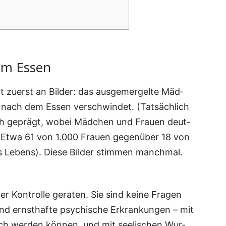
em Essen
 zuerst an Bil­der: das aus­ge­mer­gel­te Mäd­
 nach dem Essen ver­schwin­det. (Tat­säch­lich
lich geprägt, wobei Mäd­chen und Frau­en deut­
er. Etwa 61 von 1.000 Frau­en gegen­über 18 von
s Lebens). Die­se Bil­der stim­men manch­mal.
er Kon­trol­le gera­ten. Sie sind kei­ne Fra­gen
sind ernst­haf­te psy­chi­sche Erkran­kun­gen – mit
­lich wer­den kön­nen, und mit see­li­schen Wur­