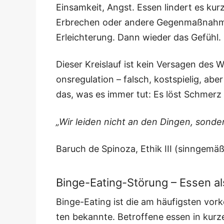
Ein­sam­keit, Angst. Essen lin­dert es 
Erbre­chen oder ande­re Gegen­maß­nah­men 
Erleich­te­rung. Dann wie­der das Gefühl
Die­ser Kreis­lauf ist kein Ver­sa­gen des Wi
ons­re­gu­la­ti­on – falsch, kost­spie­lig, 
das, was es immer tut: Es löst Schmerz
„Wir lei­den nicht an den Din­gen, son­de
Baruch de Spi­no­za, Ethik III (sinn­ge­mä
Binge-Eating-Störung – Essen al
Bin­ge-Eating ist die am häu­figs­ten vor
ten bekann­te. Betrof­fe­ne essen in kur­