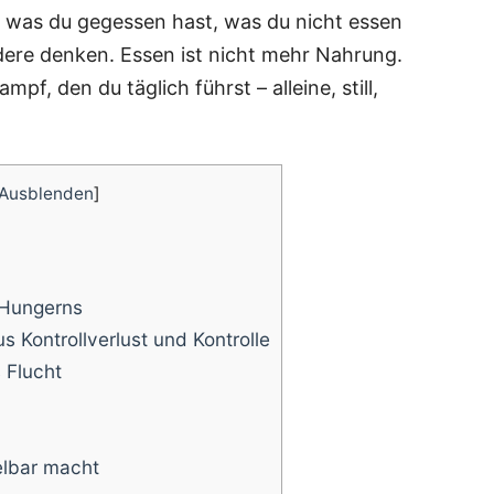
m: was du geges­sen hast, was du nicht essen
de­re den­ken. Essen ist nicht mehr Nah­rung.
ampf, den du täg­lich führst – allei­ne, still,
Ausblenden
]
s Hungerns
s Kon­troll­ver­lust und Kontrolle
 Flucht
l­bar macht