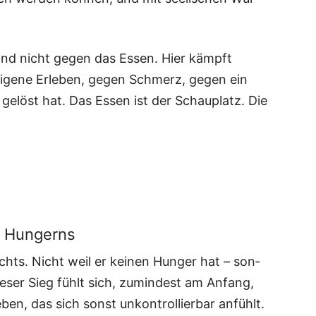
mand nicht gegen das Essen. Hier kämpft
ige­ne Erle­ben, gegen Schmerz, gegen ein
it gelöst hat. Das Essen ist der Schau­platz. Die
es Hungerns
hts. Nicht weil er kei­nen Hun­ger hat – son­
e­ser Sieg fühlt sich, zumin­dest am Anfang,
ben, das sich sonst unkon­trol­lier­bar anfühlt.