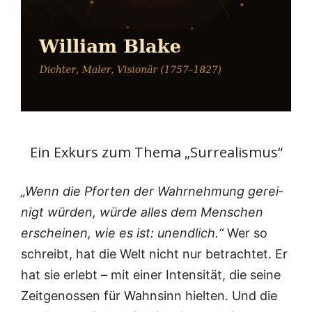
Ein Exkurs zum Thema „Surrealismus“
„Wenn die Pfor­ten der Wahr­neh­mung gerei­
nigt wür­den, wür­de alles dem Men­schen
erschei­nen, wie es ist: unend­lich.“
Wer so
schreibt, hat die Welt nicht nur betrach­tet. Er
hat sie erlebt – mit einer Inten­si­tät, die sei­ne
Zeit­ge­nos­sen für Wahn­sinn hiel­ten. Und die