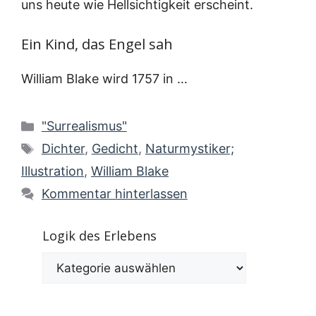
uns heu­te wie Hell­sich­tig­keit erscheint.
Ein Kind, das Engel sah
Wil­liam Bla­ke wird 1757 in …
Kategorien
"Surrealismus"
Schlagwörter
Dichter
,
Gedicht
,
Naturmystiker;
Illustration
,
William Blake
Kommentar hinterlassen
Logik des Erlebens
Logik
des
Erlebens