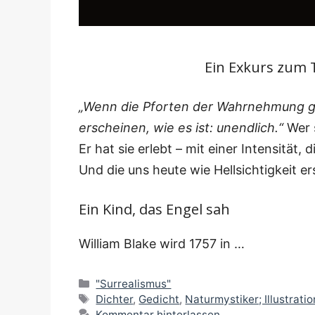
Ein Exkurs zum 
„Wenn die Pfor­ten der Wahr­neh­mung g
erschei­nen, wie es ist: unend­lich.“
Wer s
Er hat sie erlebt – mit einer Inten­si­tät, d
Und die uns heu­te wie Hell­sich­tig­keit e
Ein Kind, das Engel sah
Wil­liam Bla­ke wird 1757 in …
Kategorien
"Surrealismus"
Schlagwörter
Dichter
,
Gedicht
,
Naturmystiker; Illustratio
Kommentar hinterlassen