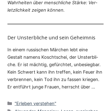
Wahr­hei­ten über mensch­li­che Stär­ke: Ver­
letz­lich­keit zei­gen können.
Der Unsterbliche und sein Geheimnis
In einem rus­si­schen Mär­chen lebt eine
Gestalt namens Koschtsch­ei, der Unsterb­li­
che. Er ist mäch­tig, gefürch­tet, unbe­sieg­bar.
Kein Schwert kann ihn tref­fen, kein Feu­er ihn
ver­bren­nen, kein Tod ihn zu fas­sen krie­gen.
Er ent­führt jun­ge Frau­en, herrscht über …
Kategorien
"Erleben verstehen"
Schlagwörter