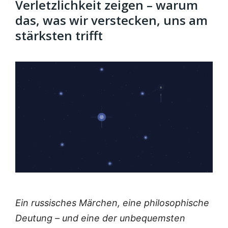
Verletzlichkeit zeigen – warum
das, was wir verstecken, uns am
stärksten trifft
Ein rus­si­sches Mär­chen, eine phi­lo­so­phi­sche
Deu­tung – und eine der unbe­quems­ten