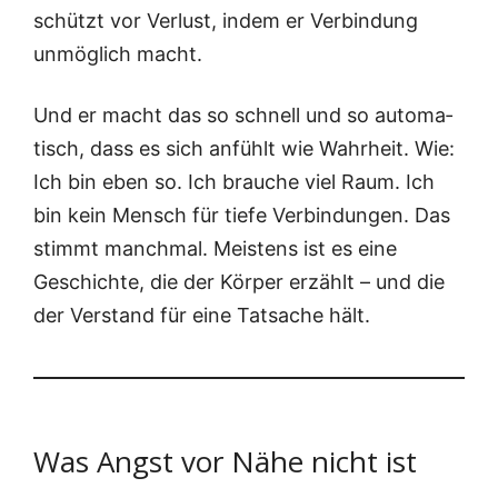
schützt vor Ver­lust, indem er Ver­bin­dung
unmög­lich macht.
Und er macht das so schnell und so auto­ma­
tisch, dass es sich anfühlt wie Wahr­heit. Wie:
Ich bin eben so. Ich brau­che viel Raum. Ich
bin kein Mensch für tie­fe Ver­bin­dun­gen. Das
stimmt manch­mal. Meis­tens ist es eine
Geschich­te, die der Kör­per erzählt – und die
der Ver­stand für eine Tat­sa­che hält.
Was Angst vor Nähe nicht ist