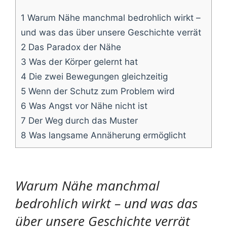
1
War­um Nähe manch­mal bedroh­lich wirkt –
und was das über unse­re Geschich­te verrät
2
Das Para­dox der Nähe
3
Was der Kör­per gelernt hat
4
Die zwei Bewe­gun­gen gleichzeitig
5
Wenn der Schutz zum Pro­blem wird
6
Was Angst vor Nähe nicht ist
7
Der Weg durch das Muster
8
Was lang­sa­me Annä­he­rung ermöglicht
Warum Nähe manchmal
bedrohlich wirkt – und was das
über unsere Geschichte verrät