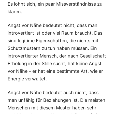
Es lohnt sich, ein paar Miss­ver­ständ­nis­se zu
klären.
Angst vor Nähe bedeu­tet nicht, dass man
intro­ver­tiert ist oder viel Raum braucht. Das
sind legi­ti­me Eigen­schaf­ten, die nichts mit
Schutz­mus­tern zu tun haben müs­sen. Ein
intro­ver­tier­ter Mensch, der nach Gesell­schaft
Erho­lung in der Stil­le sucht, hat kei­ne Angst
vor Nähe – er hat eine bestimm­te Art, wie er
Ener­gie verwaltet.
Angst vor Nähe bedeu­tet auch nicht, dass
man unfä­hig für Bezie­hun­gen ist. Die meis­ten
Men­schen mit die­sem Mus­ter haben sehr