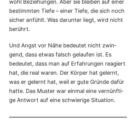
wohl Bezie­hun­gen. Aber sie blei­ben auf einer
bestimm­ten Tie­fe – einer Tie­fe, die sich noch
sicher anfühlt. Was dar­un­ter liegt, wird nicht
berührt.
Und Angst vor Nähe bedeu­tet nicht zwin­
gend, dass etwas falsch gelau­fen ist. Es
bedeu­tet, dass man auf Erfah­run­gen reagiert
hat, die real waren. Der Kör­per hat gelernt,
was er gelernt hat, weil er gute Grün­de dafür
hat­te. Das Mus­ter war ein­mal eine ver­nünf­ti­
ge Ant­wort auf eine schwie­ri­ge Situation.