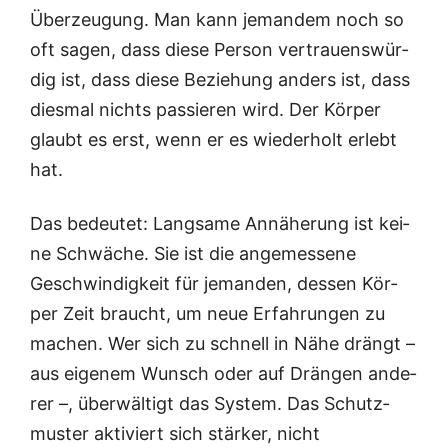
Über­zeu­gung. Man kann jeman­dem noch so
oft sagen, dass die­se Per­son ver­trau­ens­wür­
dig ist, dass die­se Bezie­hung anders ist, dass
dies­mal nichts pas­sie­ren wird. Der Kör­per
glaubt es erst, wenn er es wie­der­holt erlebt
hat.
Das bedeu­tet: Lang­sa­me Annä­he­rung ist kei­
ne Schwä­che. Sie ist die ange­mes­se­ne
Geschwin­dig­keit für jeman­den, des­sen Kör­
per Zeit braucht, um neue Erfah­run­gen zu
machen. Wer sich zu schnell in Nähe drängt –
aus eige­nem Wunsch oder auf Drän­gen ande­
rer –, über­wäl­tigt das Sys­tem. Das Schutz­
mus­ter akti­viert sich stär­ker, nicht