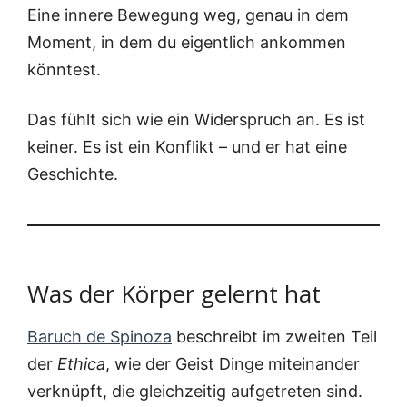
Eine inne­re Bewe­gung weg, genau in dem
Moment, in dem du eigent­lich ankom­men
könntest.
Das fühlt sich wie ein Wider­spruch an. Es ist
kei­ner. Es ist ein Kon­flikt – und er hat eine
Geschichte.
Was der Körper gelernt hat
Baruch de Spi­no­za
beschreibt im zwei­ten Teil
der
Ethi­ca
, wie der Geist Din­ge mit­ein­an­der
ver­knüpft, die gleich­zei­tig auf­ge­tre­ten sind.