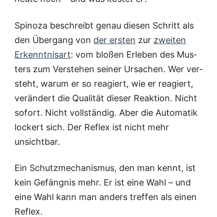
Spi­no­za beschreibt genau die­sen Schritt als
den Über­gang von
der ers­ten
zur
zwei­ten
Erkennt­nis­art
: vom blo­ßen Erle­ben des Mus­
ters zum Ver­ste­hen sei­ner Ursa­chen. Wer ver­
steht, war­um er so reagiert, wie er reagiert,
ver­än­dert die Qua­li­tät die­ser Reak­ti­on. Nicht
sofort. Nicht voll­stän­dig. Aber die Auto­ma­tik
lockert sich. Der Reflex ist nicht mehr
unsichtbar.
Ein Schutz­me­cha­nis­mus, den man kennt, ist
kein Gefäng­nis mehr. Er ist eine Wahl – und
eine Wahl kann man anders tref­fen als einen
Reflex.