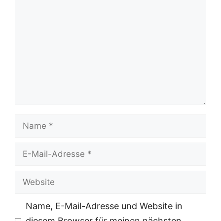
Kommentar
Name
E-
Mail-
Website
Adresse
Name, E-Mail-Adresse und Website in
diesem Browser für meinen nächsten