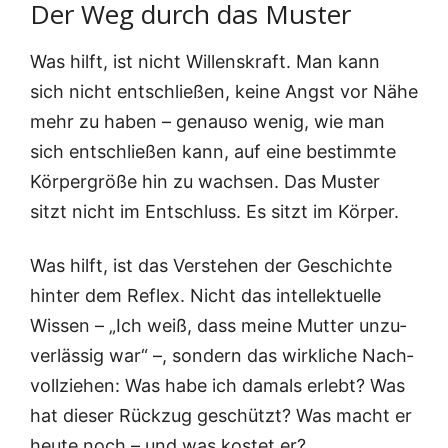
Der Weg durch das Muster
Was hilft, ist nicht Wil­lens­kraft. Man kann
sich nicht ent­schlie­ßen, kei­ne Angst vor Nähe
mehr zu haben – genau­so wenig, wie man
sich ent­schlie­ßen kann, auf eine bestimm­te
Kör­per­grö­ße hin zu wach­sen. Das Mus­ter
sitzt nicht im Ent­schluss. Es sitzt im Körper.
Was hilft, ist das Ver­ste­hen der Geschich­te
hin­ter dem Reflex. Nicht das intel­lek­tu­el­le
Wis­sen – „Ich weiß, dass mei­ne Mut­ter unzu­
ver­läs­sig war“ –, son­dern das wirk­li­che Nach­
voll­zie­hen: Was habe ich damals erlebt? Was
hat die­ser Rück­zug geschützt? Was macht er
heu­te noch – und was kos­tet er?