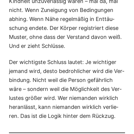
Kind­heit unzu­ver­läs­sig waren – mal da, mal
nicht. Wenn Zunei­gung von Bedin­gun­gen
abhing. Wenn Nähe regel­mä­ßig in Ent­täu­
schung ende­te. Der Kör­per regis­triert die­se
Mus­ter, ohne dass der Ver­stand davon weiß.
Und er zieht Schlüsse.
Der wich­tigs­te Schluss lau­tet: Je wich­ti­ger
jemand wird, des­to bedroh­li­cher wird die Ver­
bin­dung. Nicht weil die Per­son gefähr­lich
wäre – son­dern weil die Mög­lich­keit des Ver­
lus­tes grö­ßer wird. Wer nie­man­den wirk­lich
her­an­lässt, kann nie­man­den wirk­lich ver­lie­
ren. Das ist die Logik hin­ter dem Rückzug.