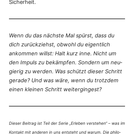
Sicherheit.
Wenn du das nächs­te Mal spürst, dass du
dich zurück­ziehst, obwohl du eigent­lich
ankom­men willst: Halt kurz inne. Nicht um
den Impuls zu bekämp­fen. Son­dern um neu­
gie­rig zu wer­den. Was schützt die­ser Schritt
gera­de? Und was wäre, wenn du trotz­dem
einen klei­nen Schritt weitergingest?
Die­ser Bei­trag ist Teil der Serie „Erle­ben ver­ste­hen“ – was im
Kon­takt mit ande­ren in uns ent­steht und war­um. Die phi­lo­