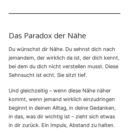
Das Paradox der Nähe
Du wünschst dir Nähe. Du sehnst dich nach
jeman­dem, der wirk­lich da ist, der dich kennt,
bei dem du dich nicht ver­stel­len musst. Die­se
Sehn­sucht ist echt. Sie sitzt tief.
Und gleich­zei­tig – wenn die­se Nähe näher
kommt, wenn jemand wirk­lich ein­zu­drin­gen
beginnt in dei­nen All­tag, in dei­ne Gedan­ken,
in das, was dir wich­tig ist – zieht sich etwas
in dir zurück. Ein Impuls, Abstand zu hal­ten.