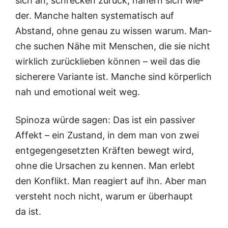
sich an, schre­cken zurück, nähern sich wie­
der. Man­che hal­ten sys­te­ma­tisch auf
Abstand, ohne genau zu wis­sen war­um. Man­
che suchen Nähe mit Men­schen, die sie nicht
wirk­lich zurück­lie­ben kön­nen – weil das die
siche­re­re Vari­an­te ist. Man­che sind kör­per­lich
nah und emo­tio­nal weit weg.
Spi­no­za wür­de sagen: Das ist ein pas­si­ver
Affekt – ein Zustand, in dem man von zwei
ent­ge­gen­ge­setz­ten Kräf­ten bewegt wird,
ohne die Ursa­chen zu ken­nen. Man erlebt
den Kon­flikt. Man reagiert auf ihn. Aber man
ver­steht noch nicht, war­um er über­haupt
da ist.