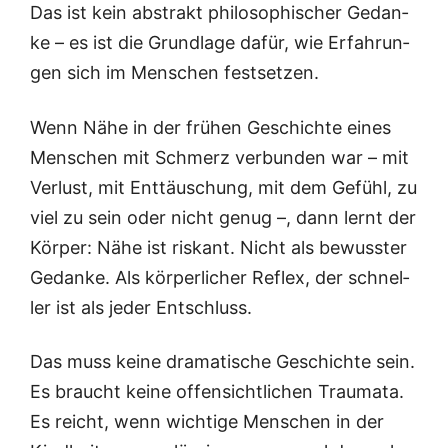
Das ist kein abs­trakt phi­lo­so­phi­scher Gedan­
ke – es ist die Grund­la­ge dafür, wie Erfah­run­
gen sich im Men­schen festsetzen.
Wenn Nähe in der frü­hen Geschich­te eines
Men­schen mit Schmerz ver­bun­den war – mit
Ver­lust, mit Ent­täu­schung, mit dem Gefühl, zu
viel zu sein oder nicht genug –, dann lernt der
Kör­per: Nähe ist ris­kant. Nicht als bewuss­ter
Gedan­ke. Als kör­per­li­cher Reflex, der schnel­
ler ist als jeder Entschluss.
Das muss kei­ne dra­ma­ti­sche Geschich­te sein.
Es braucht kei­ne offen­sicht­li­chen Trau­ma­ta.
Es reicht, wenn wich­ti­ge Men­schen in der