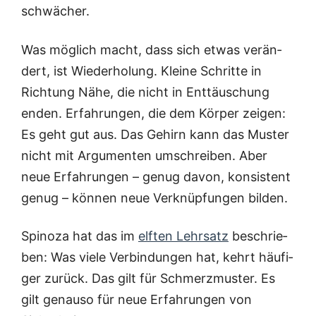
schwächer.
Was mög­lich macht, dass sich etwas ver­än­
dert, ist Wie­der­ho­lung. Klei­ne Schrit­te in
Rich­tung Nähe, die nicht in Ent­täu­schung
enden. Erfah­run­gen, die dem Kör­per zei­gen:
Es geht gut aus. Das Gehirn kann das Mus­ter
nicht mit Argu­men­ten umschrei­ben. Aber
neue Erfah­run­gen – genug davon, kon­sis­tent
genug – kön­nen neue Ver­knüp­fun­gen bilden.
Spi­no­za hat das im
elf­ten Lehr­satz
beschrie­
ben: Was vie­le Ver­bin­dun­gen hat, kehrt häu­fi­
ger zurück. Das gilt für Schmerz­mus­ter. Es
gilt genau­so für neue Erfah­run­gen von