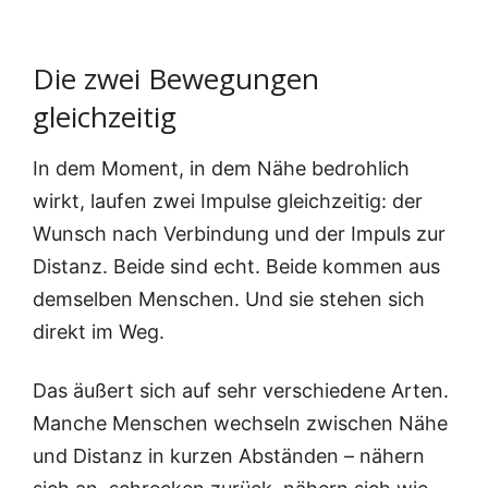
Die zwei Bewegungen
gleichzeitig
In dem Moment, in dem Nähe bedroh­lich
wirkt, lau­fen zwei Impul­se gleich­zei­tig: der
Wunsch nach Ver­bin­dung und der Impuls zur
Distanz. Bei­de sind echt. Bei­de kom­men aus
dem­sel­ben Men­schen. Und sie ste­hen sich
direkt im Weg.
Das äußert sich auf sehr ver­schie­de­ne Arten.
Man­che Men­schen wech­seln zwi­schen Nähe
und Distanz in kur­zen Abstän­den – nähern