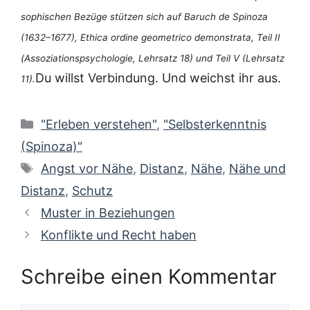
so­phi­schen Bezü­ge stüt­zen sich auf Baruch de Spi­no­za
(1632–1677), Ethi­ca ordi­ne geo­me­tri­co demons­tra­ta, Teil II
(Asso­zia­ti­ons­psy­cho­lo­gie, Lehr­satz 18) und Teil V (Lehr­satz
Du willst Ver­bin­dung. Und weichst ihr aus.
11).
Kategorien
"Erleben verstehen"
,
"Selbsterkenntnis
(Spinoza)"
Schlagwörter
Angst vor Nähe
,
Distanz
,
Nähe
,
Nähe und
Distanz
,
Schutz
Muster in Beziehungen
Konflikte und Recht haben
Schreibe einen Kommentar