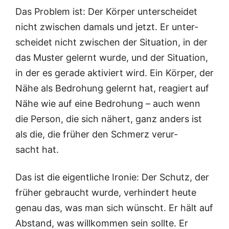
Das Pro­blem ist: Der Kör­per unter­schei­det
nicht zwi­schen damals und jetzt. Er unter­
schei­det nicht zwi­schen der Situa­ti­on, in der
das Mus­ter gelernt wur­de, und der Situa­ti­on,
in der es gera­de akti­viert wird. Ein Kör­per, der
Nähe als Bedro­hung gelernt hat, reagiert auf
Nähe wie auf eine Bedro­hung – auch wenn
die Per­son, die sich nähert, ganz anders ist
als die, die frü­her den Schmerz ver­ur­
sacht hat.
Das ist die eigent­li­che Iro­nie: Der Schutz, der
frü­her gebraucht wur­de, ver­hin­dert heu­te
genau das, was man sich wünscht. Er hält auf
Abstand, was will­kom­men sein soll­te. Er