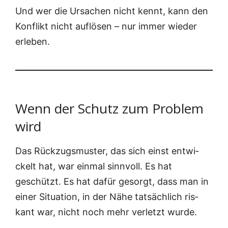
Und wer die Ursa­chen nicht kennt, kann den
Kon­flikt nicht auf­lö­sen – nur immer wie­der
erleben.
Wenn der Schutz zum Problem
wird
Das Rück­zugs­mus­ter, das sich einst ent­wi­
ckelt hat, war ein­mal sinn­voll. Es hat
geschützt. Es hat dafür gesorgt, dass man in
einer Situa­ti­on, in der Nähe tat­säch­lich ris­
kant war, nicht noch mehr ver­letzt wurde.